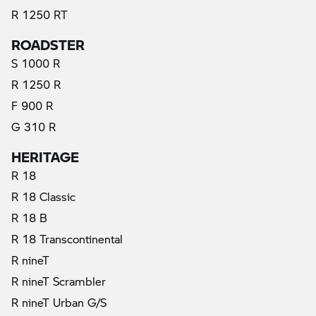
R 1250 RT
ROADSTER
S 1000 R
R 1250 R
F 900 R
G 310 R
HERITAGE
R 18
R 18 Classic
R 18 B
R 18 Transcontinental
R nineT
R nineT Scrambler
R nineT Urban G/S