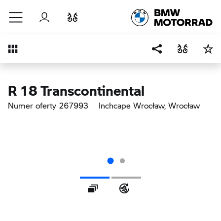
Przejdź do głównej treści
Zaloguj się
Porównaj
Przegląd
R 18 Transcontinental
Numer oferty 267993
Inchcape Wrocław
, Wrocław
Galeria
360 ° Wygląd zewnętrz