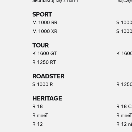
Skontaktuj się z nami
Najczę
SPORT
M 1000 RR
S 1000
M 1000 XR
S 1000
TOUR
K 1600 GT
K 160
R 1250 RT
ROADSTER
S 1000 R
R 1250
HERITAGE
R 18
R 18 C
R nineT
R nine
R 12
R 12 n