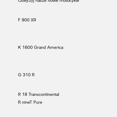
Obejrzyj nasze nowe motocykle
F 900 XR
K 1600 Grand America
G 310 R
R 18 Transcontinental
R nineT Pure