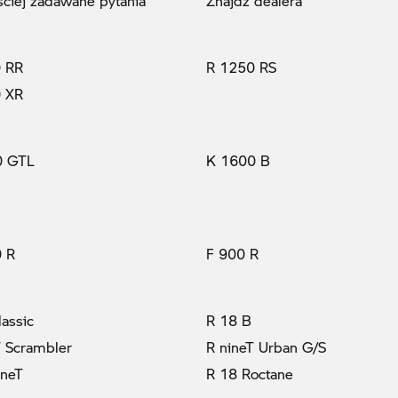
ściej zadawane pytania
Znajdź dealera
 RR
R 1250 RS
 XR
0 GTL
K 1600 B
 R
F 900 R
lassic
R 18 B
T Scrambler
R nineT Urban G/S
ineT
R 18 Roctane