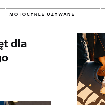
MOTOCYKLE UŻYWANE
ęt dla
go