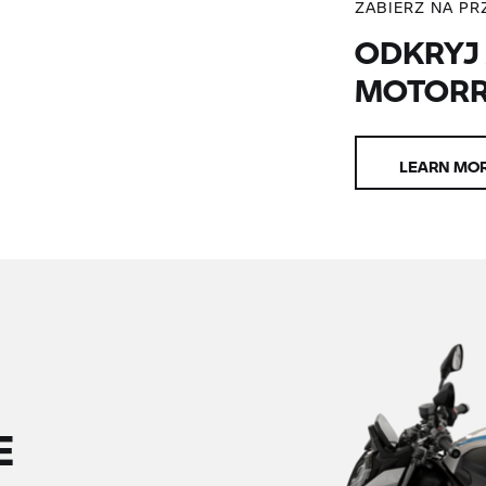
ZABIERZ NA P
ODKRYJ
MOTOR
LEARN MO
E