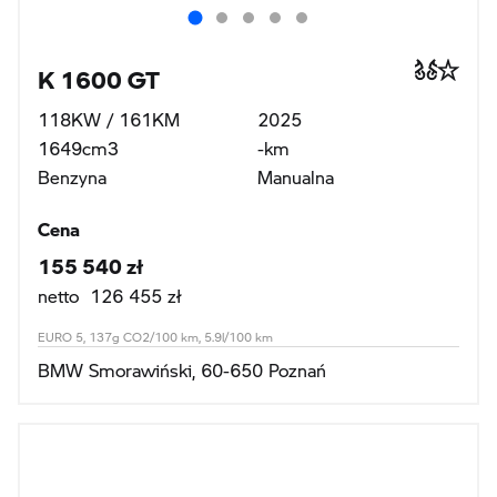
K 1600 GT
118KW / 161KM
2025
1649cm3
-km
Benzyna
Manualna
Cena
155 540 zł
netto 126 455 zł
EURO 5, 137g CO2/100 km, 5.9l/100 km
BMW Smorawiński, 60-650 Poznań