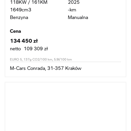
118KW / 161KM
2025
1649cm3
-km
Benzyna
Manualna
Cena
134 450 zł
netto 109 309 zł
EURO 5, 137g CO2/100 km, 5.9l/100 km
M-Cars Conrada, 31-357 Kraków