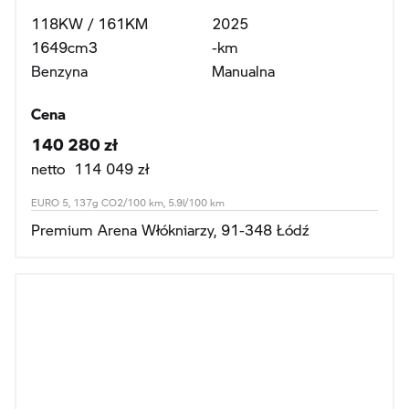
118KW / 161KM
2025
1649cm3
-km
Benzyna
Manualna
Cena
140 280 zł
netto 114 049 zł
EURO 5, 137g CO2/100 km, 5.9l/100 km
Premium Arena Włókniarzy, 91-348 Łódź