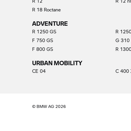
R 12
R 12 n
R 18 Roctane
ADVENTURE
R 1250 GS
R 1250
F 750 GS
G 310
F 800 GS
R 130
URBAN MOBILITY
CE 04
C 400 
© BMW AG 2026