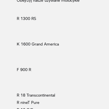
Obejrzyj nasze używane motocykle
R 1300 RS
K 1600 Grand America
F 900 R
R 18 Transcontinental
R nineT Pure