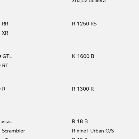
Znajdź dealera
 RR
R 1250 RS
 XR
0 GTL
K 1600 B
0 RT
 R
R 1300 R
lassic
R 18 B
T Scrambler
R nineT Urban G/S