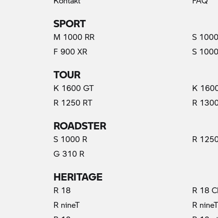
Kontakt
FAQ
SPORT
M 1000 RR
S 1000
F 900 XR
S 1000
TOUR
K 1600 GT
K 160
R 1250 RT
R 130
ROADSTER
S 1000 R
R 1250
G 310 R
HERITAGE
R 18
R 18 C
(prąd elektryczny)
R nineT
R nine