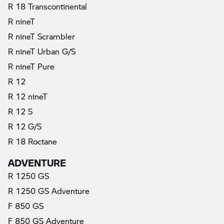
R 18 Transcontinental
R nineT
R nineT Scrambler
(prąd elektryczny)
R nineT Urban G/S
R nineT Pure
R 12
R 12 nineT
R 12 S
R 12 G/S
R 18 Roctane
ADVENTURE
R 1250 GS
R 1250 GS Adventure
F 850 GS
F 850 GS Adventure