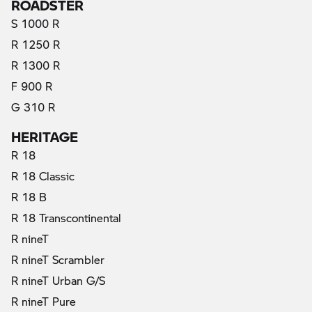
ROADSTER
S 1000 R
R 1250 R
R 1300 R
F 900 R
G 310 R
HERITAGE
R 18
R 18 Classic
R 18 B
R 18 Transcontinental
R nineT
R nineT Scrambler
R nineT Urban G/S
R nineT Pure