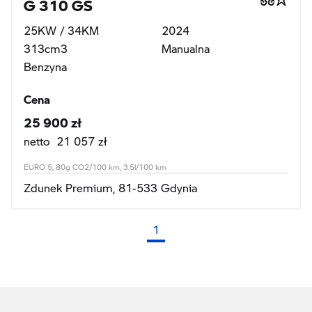
G 310 GS
25KW / 34KM
2024
313cm3
Manualna
Benzyna
Cena
25 900 zł
netto 21 057 zł
EURO 5, 80g CO2/100 km, 3.5l/100 km
Zdunek Premium, 81-533 Gdynia
1
(bieżąca strona)