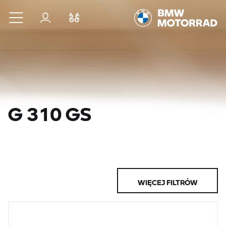
Przejdź do głównej treści
Zaloguj się
Porównaj
G 310 GS
WIĘCEJ FILTRÓW