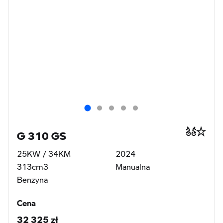
G 310 GS
25KW / 34KM
2024
313cm3
Manualna
Benzyna
Cena
32 325 zł