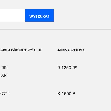
WYSZUKAJ
ściej zadawane pytania
Znajdź dealera
 RR
R 1250 RS
 XR
(prąd elektryczny)
0 GTL
K 1600 B