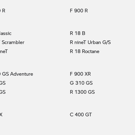
 R
F 900 R
lassic
R 18 B
T Scrambler
R nineT Urban G/S
ineT
R 18 Roctane
 GS Adventure
F 900 XR
 GS
G 310 GS
 GS
R 1300 GS
X
C 400 GT