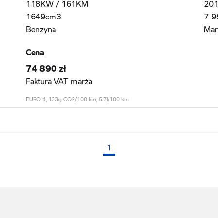
118KW / 161KM
20
1649cm3
7 9
Benzyna
Man
Cena
74 890 zł
Faktura VAT marża
EURO 4, 133g CO2/100 km, 5.7l/100 km
1
(bieżąca strona)