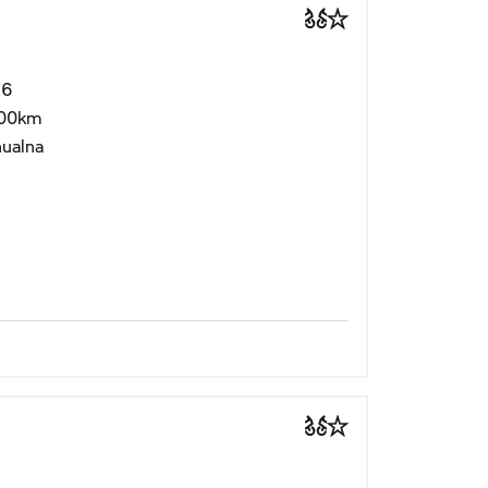
26
00km
ualna