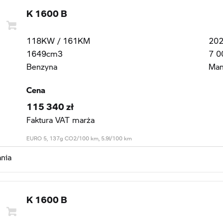
K 1600 B
118KW / 161KM
20
1649cm3
7 0
Benzyna
Man
Cena
115 340 zł
Faktura VAT marża
EURO 5, 137g CO2/100 km, 5.9l/100 km
nia
K 1600 B