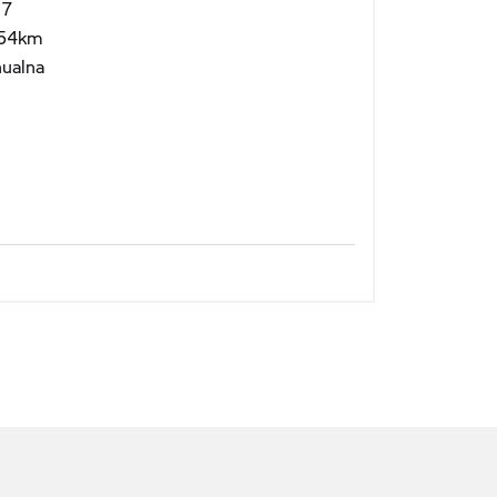
17
54km
ualna