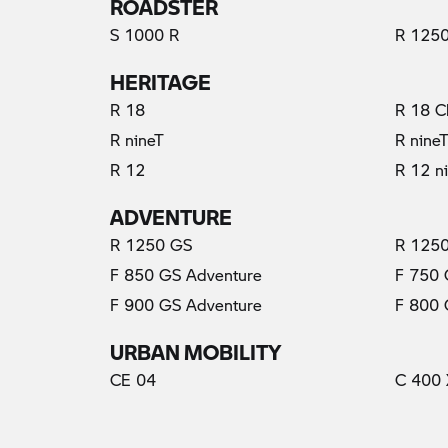
ROADSTER
S 1000 R
R 1250
HERITAGE
R 18
R 18 C
R nineT
R nine
R 12
R 12 n
ADVENTURE
R 1250 GS
R 1250
F 850 GS Adventure
F 750
F 900 GS Adventure
F 800
URBAN MOBILITY
CE 04
C 400 