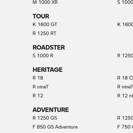
M 1000 XR
S 1000
TOUR
K 1600 GT
K 160
R 1250 RT
ROADSTER
S 1000 R
R 1250
HERITAGE
R 18
R 18 C
R nineT
R nine
R 12
R 12 n
ADVENTURE
R 1250 GS
R 1250
F 850 GS Adventure
F 750