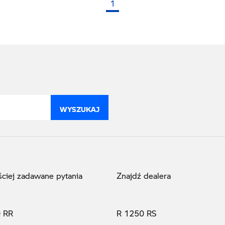
1
(bieżąca strona)
WYSZUKAJ
ściej zadawane pytania
Znajdź dealera
 RR
R 1250 RS