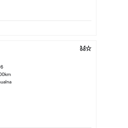
26
00km
ualna