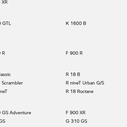
 XR
0 GTL
K 1600 B
(prąd elektryczny)
 R
F 900 R
lassic
R 18 B
T Scrambler
R nineT Urban G/S
ineT
R 18 Roctane
 GS Adventure
F 900 XR
 GS
G 310 GS