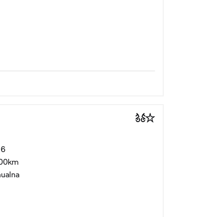
26
00km
ualna