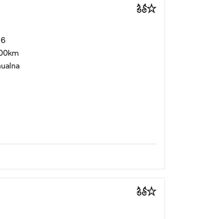
26
00km
ualna