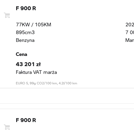
F 900 R
77KW / 105KM
20
895cm3
7 0
Benzyna
Man
Cena
43 201 zł
Faktura VAT marża
EURO 5, 99g CO2/100 km, 4.2l/100 km
F 900 R