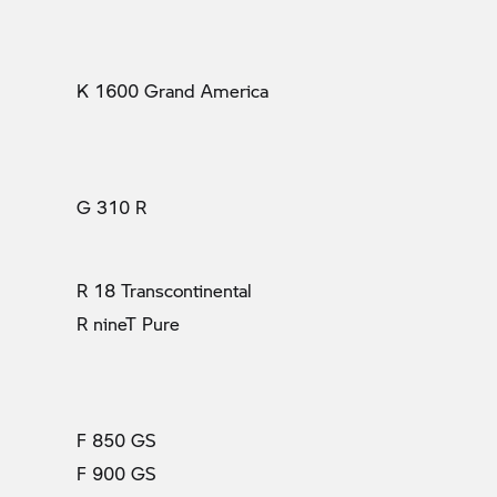
K 1600 Grand America
G 310 R
R 18 Transcontinental
R nineT Pure
F 850 GS
F 900 GS