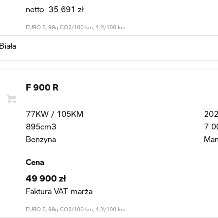
netto 35 691 zł
EURO 5, 99g CO2/100 km, 4.2l/100 km
Biała
F 900 R
77KW / 105KM
20
895cm3
7 0
Benzyna
Man
Cena
49 900 zł
Faktura VAT marża
EURO 5, 99g CO2/100 km, 4.2l/100 km