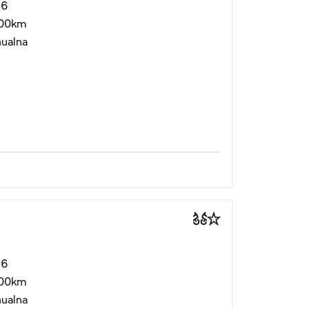
26
00km
ualna
26
00km
ualna