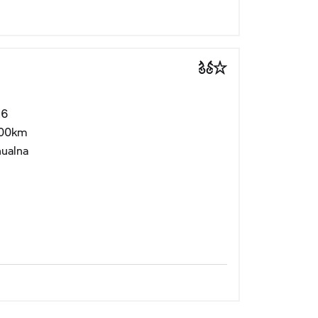
26
00km
ualna