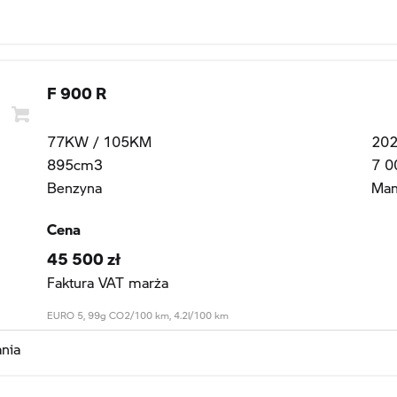
F 900 R
77KW / 105KM
20
895cm3
7 0
Benzyna
Man
Cena
45 500 zł
Faktura VAT marża
EURO 5, 99g CO2/100 km, 4.2l/100 km
nia