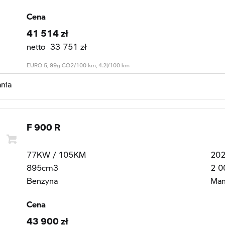
Cena
41 514 zł
netto 33 751 zł
EURO 5, 99g CO2/100 km, 4.2l/100 km
nia
F 900 R
77KW / 105KM
20
895cm3
2 0
Benzyna
Man
Cena
43 900 zł