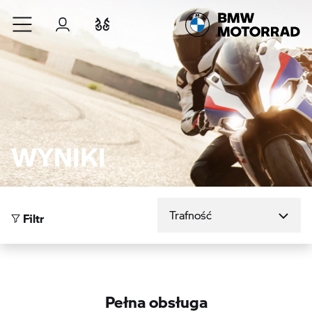
Przejdź do głównej treści
Zaloguj się
Porównaj
WYNIKI
Sortuj według
Filtr
Pełna obsługa