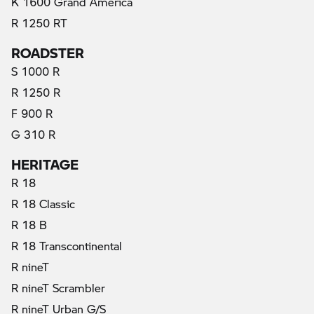
K 1600 Grand America
R 1250 RT
ROADSTER
S 1000 R
R 1250 R
F 900 R
G 310 R
HERITAGE
R 18
R 18 Classic
R 18 B
R 18 Transcontinental
R nineT
R nineT Scrambler
R nineT Urban G/S