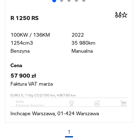
R 1250 RS
100KW / 136KM
2022
1254cm3
35 980km
Benzyna
Manualna
Cena
57 900 zł
Faktura VAT marża
EURO 5, 110g CO2/100 km, 4.8l/100 km
Inchcape Warszawa, 01-424 Warszawa
1