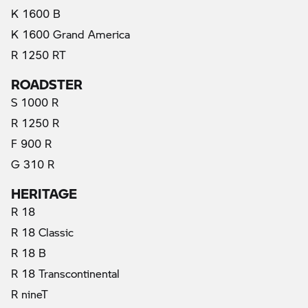
K 1600 B
K 1600 Grand America
R 1250 RT
ROADSTER
S 1000 R
R 1250 R
F 900 R
G 310 R
HERITAGE
R 18
R 18 Classic
R 18 B
R 18 Transcontinental
R nineT