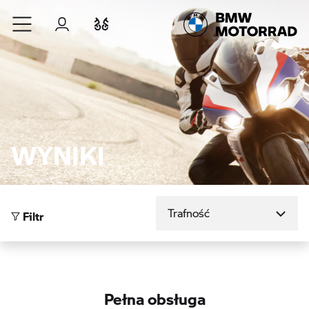
Przejdź do głównej treści
Zaloguj się
Porównaj
WYNIKI
Sortuj według
Filtr
Pełna obsługa