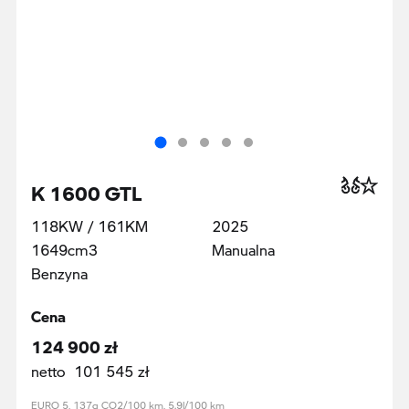
K 1600 GTL
118KW / 161KM
2025
1649cm3
Manualna
Benzyna
Cena
124 900 zł
netto 101 545 zł
EURO 5, 137g CO2/100 km, 5.9l/100 km