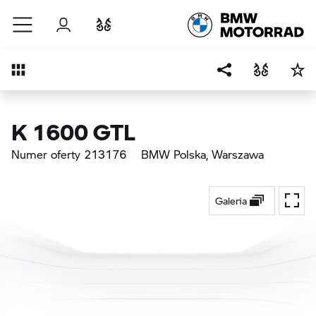
Przejdź do głównej treści
Zaloguj się
Porównaj
Przegląd
K 1600 GTL
Numer oferty 213176
BMW Polska
, Warszawa
Galeria
Przeł