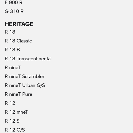
F 900 R
G 310 R
HERITAGE
R 18
R 18 Classic
R 18 B
R 18 Transcontinental
R nineT
R nineT Scrambler
R nineT Urban G/S
R nineT Pure
R 12
R 12 nineT
R 12 S
R 12 G/S