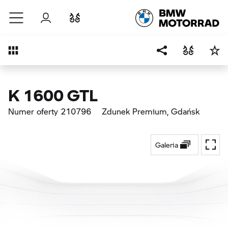
Przejdź do głównej treści
Zaloguj się
Porównaj
Przegląd
K 1600 GTL
Numer oferty 210796
Zdunek Premium
, Gdańsk
Galeria
Przeł