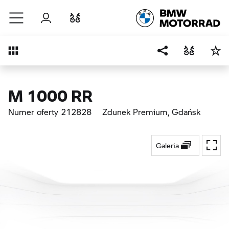
Przejdź do głównej treści
Zaloguj się
Porównaj
Przegląd
M 1000 RR
Numer oferty 212828
Zdunek Premium
, Gdańsk
Galeria
Przeł