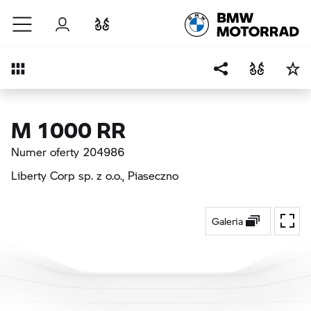
Przejdź do głównej treści
Zaloguj się
Porównaj
Przegląd
M 1000 RR
Numer oferty 204986
Liberty Corp sp. z o.o.
, Piaseczno
Galeria
Przeł