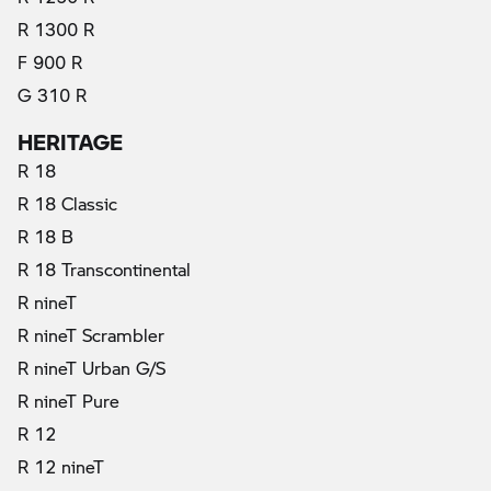
R 1300 R
F 900 R
G 310 R
HERITAGE
R 18
R 18 Classic
R 18 B
R 18 Transcontinental
R nineT
R nineT Scrambler
R nineT Urban G/S
R nineT Pure
R 12
R 12 nineT