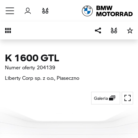
Przejdź do głównej treści
Zaloguj się
Porównaj
Przegląd
K 1600 GTL
Numer oferty 204139
Liberty Corp sp. z o.o.
, Piaseczno
Galeria
Przeł