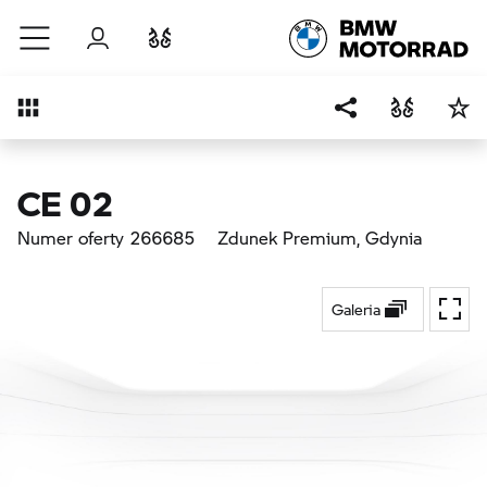
Przejdź do głównej treści
Zaloguj się
Porównaj
Przegląd
CE 02
Numer oferty 266685
Zdunek Premium
, Gdynia
Galeria
Przeł