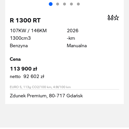
R 1300 RT
107KW / 146KM
2026
1300cm3
-km
Benzyna
Manualna
Cena
113 900 zł
netto 92 602 zł
EURO 5, 113g CO2/100 km, 4.9l/100 km
Zdunek Premium, 80-717 Gdańsk