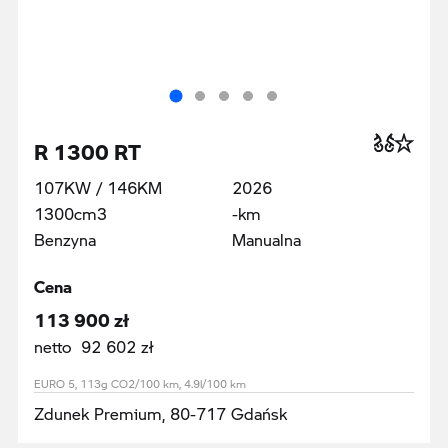
R 1300 RT
107KW / 146KM
2026
1300cm3
-km
Benzyna
Manualna
Cena
113 900 zł
netto 92 602 zł
EURO 5, 113g CO2/100 km, 4.9l/100 km
Zdunek Premium, 80-717 Gdańsk