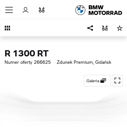
Przejdź do głównej treści
Zaloguj się
Porównaj
Przegląd
R 1300 RT
Numer oferty 266625
Zdunek Premium
, Gdańsk
Galeria
Przeł