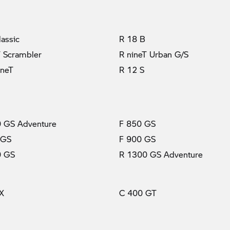
lassic
R 18 B
T Scrambler
R nineT Urban G/S
ineT
R 12 S
 GS Adventure
F 850 GS
 GS
F 900 GS
0 GS
R 1300 GS Adventure
X
C 400 GT