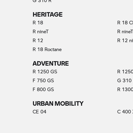
G 310 R
HERITAGE
R 18
R 18 C
R nineT
R nine
R 12
R 12 n
R 18 Roctane
ADVENTURE
R 1250 GS
R 1250
F 750 GS
G 310
F 800 GS
R 130
URBAN MOBILITY
CE 04
C 400 