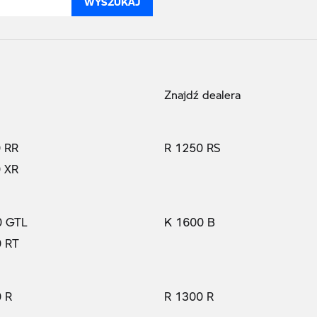
Znajdź dealera
 RR
R 1250 RS
 XR
0 GTL
K 1600 B
0 RT
 R
R 1300 R