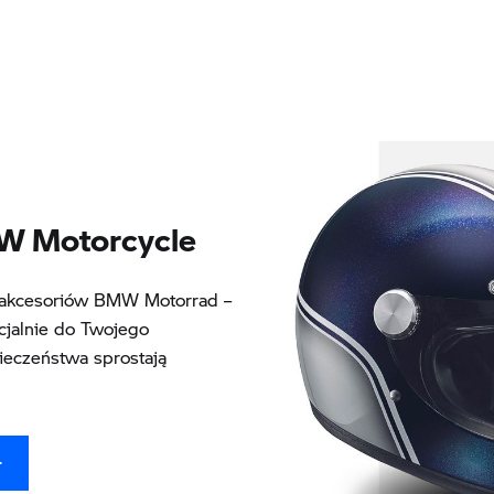
MW Motorcycle
ą akcesoriów BMW Motorrad –
jalnie do Twojego
ieczeństwa sprostają
T