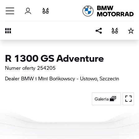
Przejdź do głównej treści
Zaloguj się
Porównaj
Przegląd
R 1300 GS Adventure
Numer oferty 254205
Dealer BMW i Mini Bońkowscy - Ustowo
, Szczecin
Galeria
Przeł