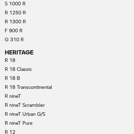
S 1000 R
R 1250 R
R 1300 R
F 900 R
G 310 R
HERITAGE
R 18
R 18 Classic
R 18 B
R 18 Transcontinental
R nineT
R nineT Scrambler
R nineT Urban G/S
R nineT Pure
R 12