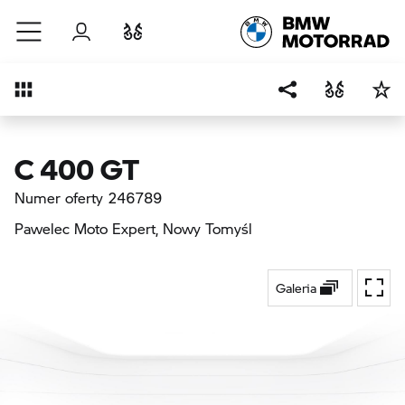
Przejdź do głównej treści
Zaloguj się
Porównaj
Przegląd
C 400 GT
Numer oferty 246789
Pawelec Moto Expert
, Nowy Tomyśl
Galeria
Przeł