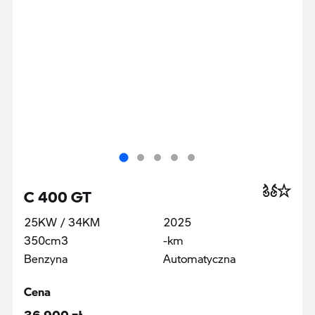
C 400 GT
25KW / 34KM
2025
350cm3
-km
Benzyna
Automatyczna
Cena
36 900 zł