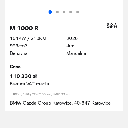
M 1000 R
154KW / 210KM
2026
999cm3
-km
Benzyna
Manualna
Cena
110 330 zł
Faktura VAT marża
EURO 5, 149g CO2/100 km, 6.4l/100 km
BMW Gazda Group Katowice, 40-847 Katowice