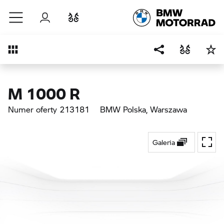
Przejdź do głównej treści
Zaloguj się
Porównaj
Przegląd
M 1000 R
Numer oferty 213181
BMW Polska
, Warszawa
Galeria
Przeł