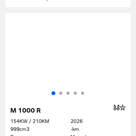
M 1000 R
154KW / 210KM
2026
999cm3
-km