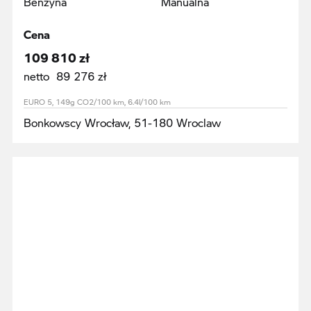
Benzyna
Manualna
Cena
109 810 zł
netto 89 276 zł
EURO 5, 149g CO2/100 km, 6.4l/100 km
Bonkowscy Wrocław, 51-180 Wroclaw