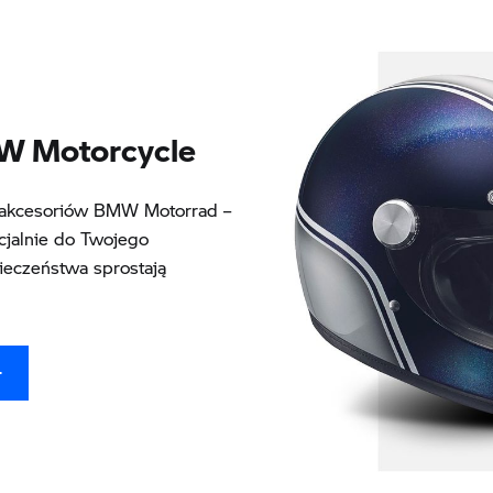
MW Motorcycle
ą akcesoriów BMW Motorrad –
jalnie do Twojego
ieczeństwa sprostają
T