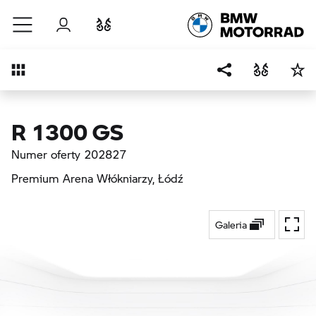
Przejdź do głównej treści
Zaloguj się
Porównaj
Przegląd
R 1300 GS
Numer oferty 202827
Premium Arena Włókniarzy
, Łódź
Galeria
Przeł