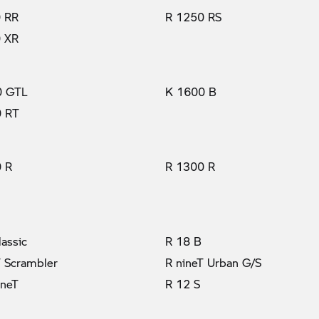
 RR
R 1250 RS
 XR
0 GTL
K 1600 B
0 RT
 R
R 1300 R
lassic
R 18 B
T Scrambler
R nineT Urban G/S
ineT
R 12 S