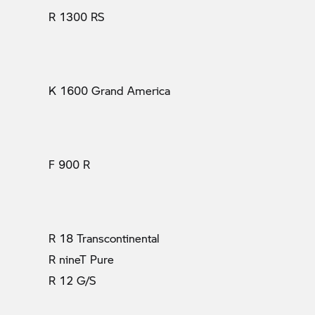
R 1300 RS
K 1600 Grand America
F 900 R
R 18 Transcontinental
R nineT Pure
R 12 G/S