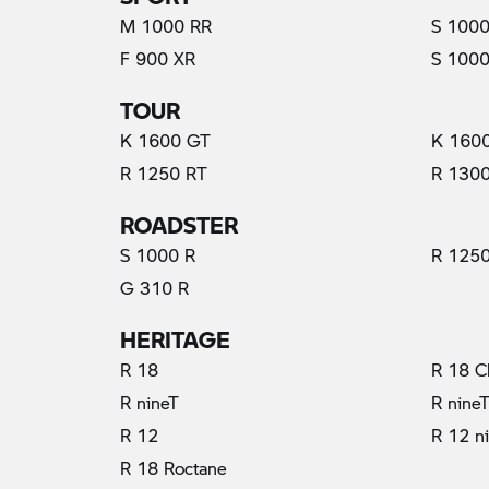
M 1000 RR
S 1000
F 900 XR
S 1000
TOUR
K 1600 GT
K 160
R 1250 RT
R 130
ROADSTER
S 1000 R
R 1250
G 310 R
HERITAGE
R 18
R 18 C
R nineT
R nine
R 12
R 12 n
R 18 Roctane